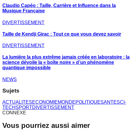
Claudio Capéo : Taille, Carrière et Influence dans la
Musique Française
DIVERTISSEMENT
Taille de Kendji Girac : Tout ce que vous devez savoir
DIVERTISSEMENT
La lumière la plus extrême jamais créée en laboratoire : la
science dévoile la « boîte noire » d’un phénomène
quantique impossible
NEWS
Sujets
ACTUALITES
ECONOMIE
MONDE
POLITIQUE
SANTE
SCI-
TECH
SPORT
DIVERTISSEMENT
CONNEXE
Vous pourriez aussi aimer