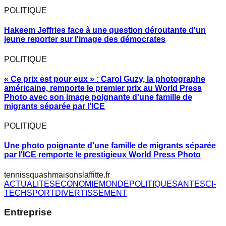
POLITIQUE
Hakeem Jeffries face à une question déroutante d'un
jeune reporter sur l'image des démocrates
POLITIQUE
« Ce prix est pour eux » : Carol Guzy, la photographe
américaine, remporte le premier prix au World Press
Photo avec son image poignante d'une famille de
migrants séparée par l'ICE
POLITIQUE
Une photo poignante d'une famille de migrants séparée
par l'ICE remporte le prestigieux World Press Photo
tennissquashmaisonslaffitte.fr
ACTUALITES
ECONOMIE
MONDE
POLITIQUE
SANTE
SCI-
TECH
SPORT
DIVERTISSEMENT
Entreprise