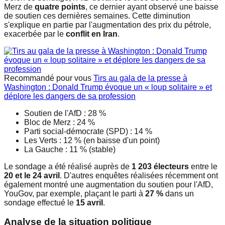
Merz de
quatre points
, ce dernier ayant observé une baisse
de soutien ces dernières semaines. Cette diminution
s'explique en partie par l'augmentation des prix du pétrole,
exacerbée par le
conflit en Iran
.
Recommandé pour vous
Tirs au gala de la presse à
Washington : Donald Trump évoque un « loup solitaire » et
déplore les dangers de sa profession
Soutien de l'AfD : 28 %
Bloc de Merz : 24 %
Parti social-démocrate (SPD) : 14 %
Les Verts : 12 % (en baisse d'un point)
La Gauche : 11 % (stable)
Le sondage a été réalisé auprès de
1 203 électeurs
entre le
20 et le 24 avril
. D'autres enquêtes réalisées récemment ont
également montré une augmentation du soutien pour l'AfD,
YouGov, par exemple, plaçant le parti à
27 %
dans un
sondage effectué le
15 avril
.
Analyse de la situation politique